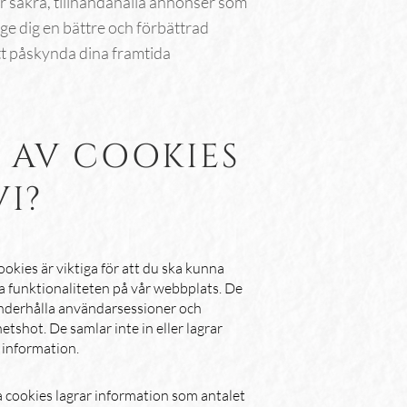
ter säkra, tillhandahålla annonser som
t ge dig en bättre och förbättrad
att påskynda dina framtida
R AV COOKIES
I?
ookies är viktiga för att du ska kunna
a funktionaliteten på vår webbplats. De
 underhålla användarsessioner och
etshot. De samlar inte in eller lagrar
 information.
 cookies lagrar information som antalet