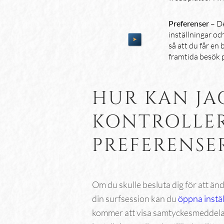
Preferenser
– De
inställningar oc
så att du får en 
framtida besök 
HUR KAN JA
KONTROLLER
PREFERENSE
Om du skulle besluta dig för att än
din surfsession kan du
öppna instäl
kommer att visa samtyckesmeddelan