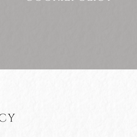
Gravsten, lykta & vas
Begravningsdagen
CY