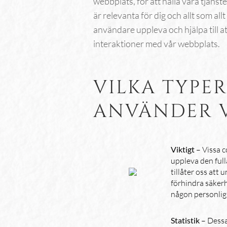
webbplats, för att hålla våra tjäns
är relevanta för dig och allt som all
användare uppleva och hjälpa till 
interaktioner med vår webbplats.
VILKA TYPE
ANVÄNDER V
Viktigt
– Vissa c
uppleva den full
tillåter oss att
förhindra säkerh
någon personlig
Statistik
– Dessa