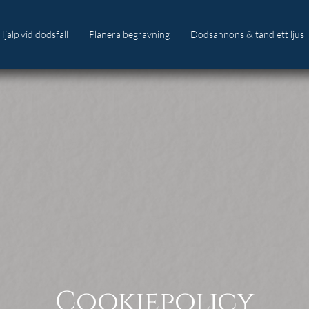
Hjälp vid dödsfall
Planera begravning
Dödsannons & tänd ett ljus
Vad gör jag nu?
Val av begravningsceremoni
Saker att tänka på
Förbered er annons
Vi hjälper dig med det praktiska
Programblad
Kistor och urnor
Cookiepolicy