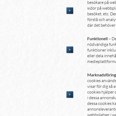
besökare på web
sidor på webbpla
besöket, etc. De
förstå och anal
där det behöver 
Funktionell
– De
nödvändiga funk
funktioner inklu
eller dela inneh
medieplattforma
Marknadsförin
cookies används
visar för dig så 
cookies hjälper 
i dessa annonsk
dessa cookies k
annonsleverantö
webbplatser i w