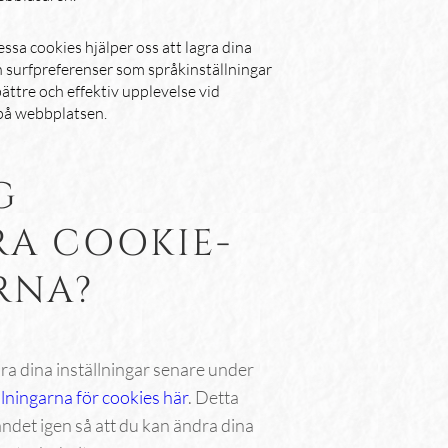
ssa cookies hjälper oss att lagra dina
h surfpreferenser som språkinställningar
bättre och effektiv upplevelse vid
på webbplatsen.
G
A COOKIE-
RNA?
dra dina inställningar senare under
lningarna för cookies här
. Detta
det igen så att du kan ändra dina