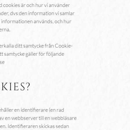
d cookies är och hur vi använder
nder, dvs den information vi samlar
n informationen används, och hur
erna.
erkalla ditt samtycke från Cookie-
t samtycke gäller för följande
se
KIES?
ehåller en identifierare (en rad
 av en webbserver till en webbläsare
n. Identifieraren skickas sedan