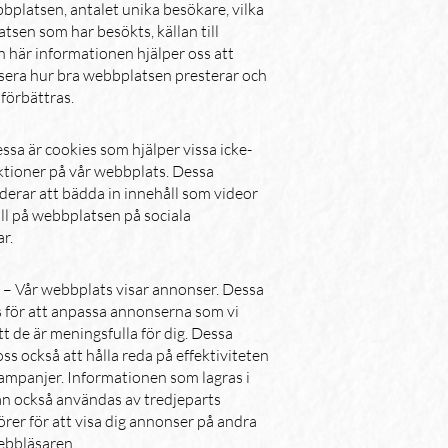
bplatsen, antalet unika besökare, vilka
tsen som har besökts, källan till
n här informationen hjälper oss att
ysera hur bra webbplatsen presterar och
förbättras.
ssa är cookies som hjälper vissa icke-
tioner på vår webbplats. Dessa
derar att bädda in innehåll som videor
åll på webbplatsen på sociala
r.
g
– Vår webbplats visar annonser. Dessa
 för att anpassa annonserna som vi
att de är meningsfulla för dig. Dessa
oss också att hålla reda på effektiviteten
ampanjer. Informationen som lagras i
an också användas av tredjeparts
rer för att visa dig annonser på andra
ebbläsaren.