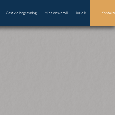
Gäst vid begravning
Mina önskemål
Juridik
Kontakta
Anmälan till minnesstund
Direktsändning
Blommor & dekorationer
Lämna minnesgåva