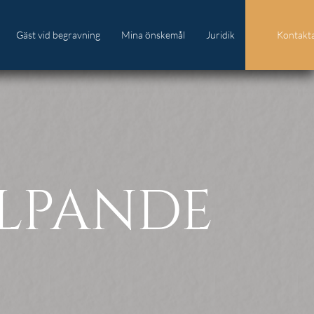
Gäst vid begravning
Mina önskemål
Juridik
Kontakta
Anmälan till minnesstund
Direktsändning
ÄLPANDE
Blommor & dekorationer
Lämna minnesgåva