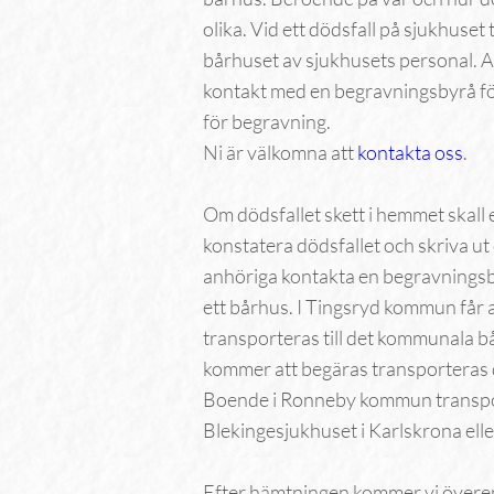
olika. Vid ett dödsfall på sjukhuset 
bårhuset av sjukhusets personal. A
kontakt med en begravningsbyrå för 
för begravning.
Ni är välkomna att
kontakta oss
.
Om dödsfallet skett i hemmet skall e
konstatera dödsfallet och skriva ut 
anhöriga kontakta en begravningsbyr
ett bårhus. I Tingsryd kommun får 
transporteras till det kommunala 
kommer att begäras transporteras de
Boende i Ronneby kommun transporte
Blekingesjukhuset i Karlskrona elle
Efter hämtningen kommer vi överens