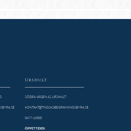
Urshult
D
SÖDRA VÄGEN 42, URSHULT
SBYRA.SE
KONTAKT@TINGSASBEGRAVNINGSBYRA.SE
0477-18000
ÖPPETTIDER: