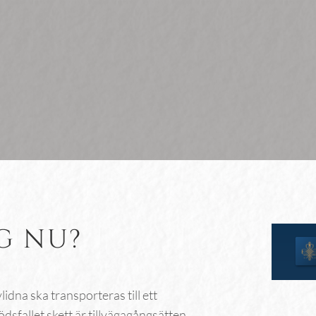
Gravsten, lykta & vas
Begravningsdagen
G NU?
idna ska transporteras till ett
dsfallet skett är tillvägagångsätten