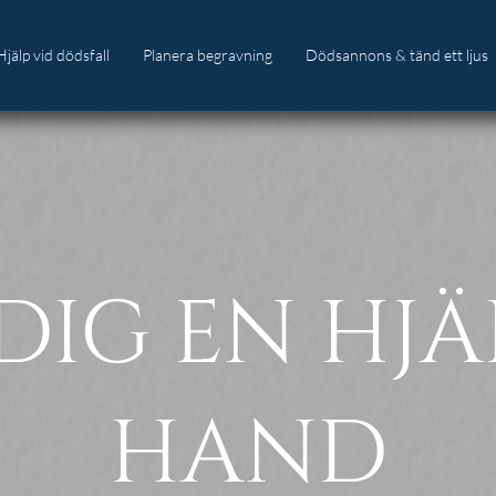
Hjälp vid dödsfall
Planera begravning
Dödsannons & tänd ett ljus
Vad gör jag nu?
Val av begravningsceremoni
Saker att tänka på
Förbered er annons
 DIG EN HJ
Vi hjälper dig med det praktiska
Programblad
HAND
Kistor och urnor