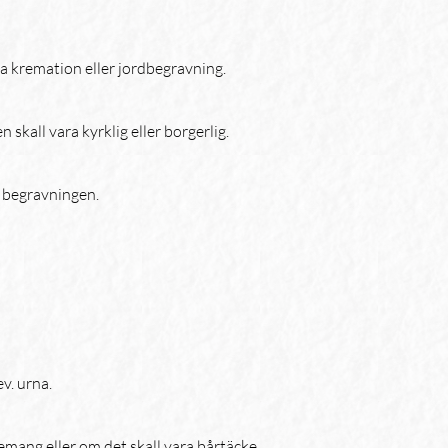
a kremation eller jordbegravning.
skall vara kyrklig eller borgerlig.
r begravningen.
d
ev. urna.
mang eller om det skall vara bårtäcke.