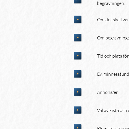
begravningen.
Om det skall var
Om begravningen 
Tid och plats fö
Ev. minnesstun
Annons/er
Val av kista och 
Blomsterarrange