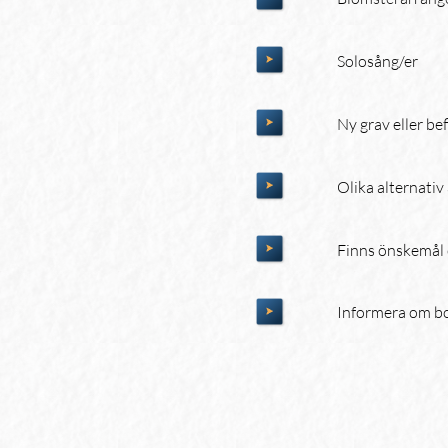
Solosång/er
Ny grav eller bef
Olika alternativ
Finns önskemål 
Informera om bo