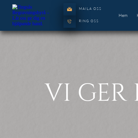
MAILA OSS
Hem
RING OSS
VI GER