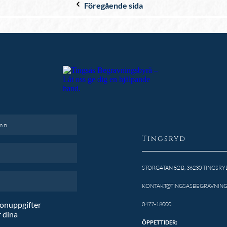
Föregående sida
Tingsryd
STORGATAN 52 B, 36230 TINGSRY
KONTAKT@TINGSASBEGRAVNING
sonuppgifter
0477-18000
 dina
ÖPPETTIDER: