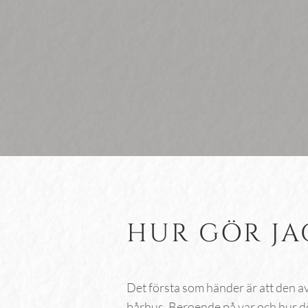
HUR GÖR JA
Det första som händer är att den avl
bårhus. Beroende på var och hur dö