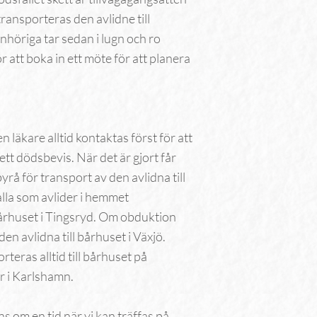
transporteras den avlidne till
nhöriga tar sedan i lugn och ro
att boka in ett möte för att planera
n läkare alltid kontaktas först för att
ett dödsbevis. När det är gjort får
å för transport av den avlidna till
alla som avlider i hemmet
bårhuset i Tingsryd. Om obduktion
n avlidna till bårhuset i Växjö.
ras alltid till bårhuset på
r i Karlshamn.
 om en tid när vi kan träffas på