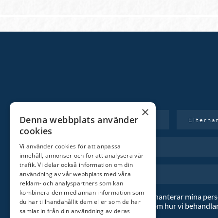
×
Denna webbplats använder
cookies
Vi använder cookies för att anpassa
innehåll, annonser och för att analysera vår
trafik. Vi delar också information om din
användning av vår webbplats med våra
reklam- och analyspartners som kan
kombinera den med annan information som
Jag godkänner att ni hanterar mina per
du har tillhandahållit dem eller som de har
enligt ovan.
Läs mer
om hur vi behandlar
samlat in från din användning av deras
personuppgifter.