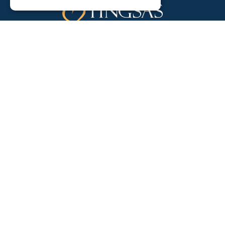
Jag godkänner att ni hanterar mina
personuppgifter enligt ovan.
Läs mer
om hur vi
behandlar dina personuppgifter.
Kontakta oss