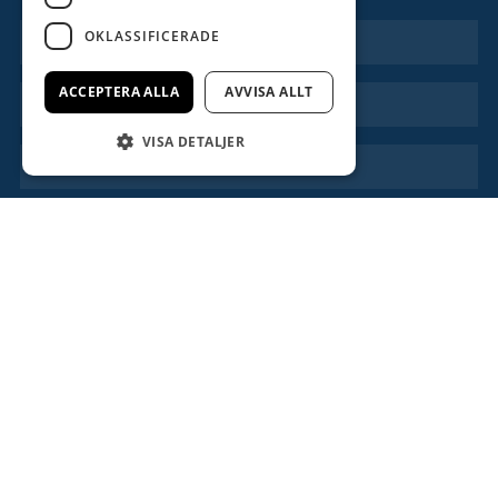
OKLASSIFICERADE
ACCEPTERA ALLA
AVVISA ALLT
VISA DETALJER
Jag godkänner att ni hanterar mina
personuppgifter enligt ovan.
Läs mer
om hur vi
behandlar dina personuppgifter.
Kontakta oss